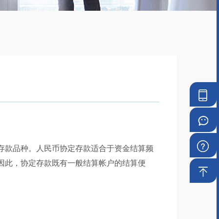
手
机
微
银
信
常
存款品种。人民币协定存款适合于资金结算频
因此，协定存款既有一般结算帐户的结算便
行
银
见
回
行
问
到
题