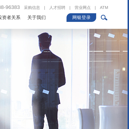
88-96383
采购信息
|
人才招聘
|
营业网点
|
ATM
投资者关系
关于我们
网银登录