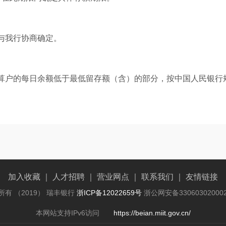
与我行协商确定。
算户的每日余额低于最低留存额（含）的部分，按中国人民银行
加入收藏
｜
人才招聘
｜
营业网点
｜
联系我们
｜
友情链接
所有 （2019） 瑞丰银行
浙ICP备12022659号
浙公网安备33060302000
本网站支持IPv6访问
https://beian.miit.gov.cn/