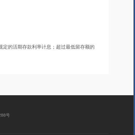
顶
部
规定的活期存款利率计息；超过最低留存额的
288号