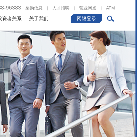
88-96383
采购信息
|
人才招聘
|
营业网点
|
ATM
投资者关系
关于我们
网银登录