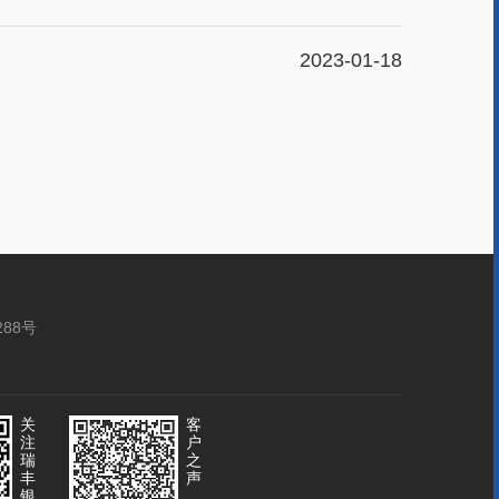
2023-01-18
288号
关
客
注
户
瑞
之
丰
声
银