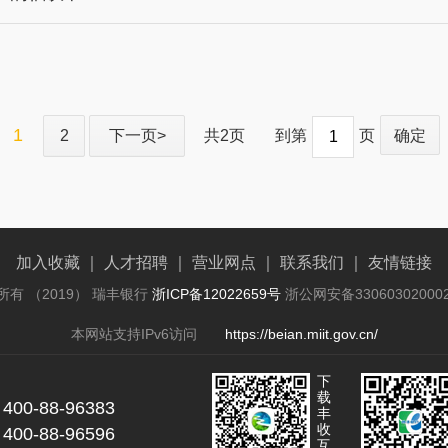
1
2
下一页>
共2页
到第
页
确定
加入收藏
｜
人才招聘
｜
营业网点
｜
联系我们
｜
友情链接
所有 （2019） 瑞丰银行
浙ICP备12022659号
浙公网安备33060302000
本网站支持IPv6访问
https://beian.miit.gov.cn/
下
载
0-88-96383
丰
收
0-88-96596
互