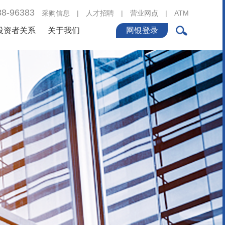
88-96383
采购信息
|
人才招聘
|
营业网点
|
ATM
投资者关系
关于我们
网银登录